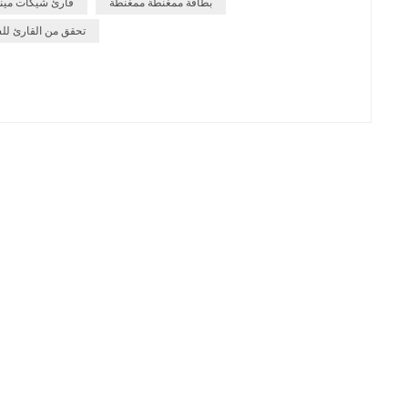
بطاقة ممغنطة ممغنطة
قارئ شيكات مين
تحقق من القارئ لل