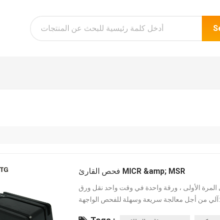
S
فحص القارئ MICR &amp; MSR
المرة الأولى ، ورقة واحدة في وقت واحد نقل ورق
آلي من أجل معالجة سريعة وسهلة للفحص الواجهة: RS232 ، PS / 2 ، USB (HID أو Virtual COM) قارئ بطاقة
ينطبق على العديد من أنظمة التشغيل: UNIX و WINDOWS و NT و OS / 2 ،