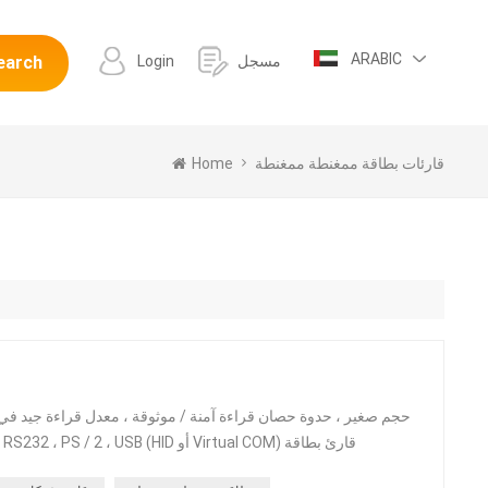
ARABIC
مسجل
Login
earch
قارئات بطاقة ممغنطة ممغنطة
Home
حجم صغير ، حدوة حصان قراءة آمنة / موثوقة ، معدل قراءة جيد في 
مغناطيسي مدمج ، مسارات مزدوجة أو ثلاثية 