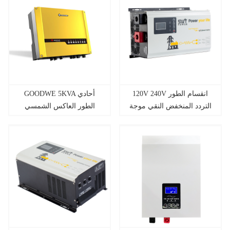
120V 240V انقسام الطور
GOODWE 5KVA أحادي
التردد المنخفض النقي موجة
الطور العاكس الشمسي
جيبية العاكس 5KW
الهجين