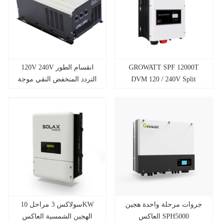
120V 240V انقسام الطور
GROWATT SPF 12000T
التردد المنخفض النقي موجة
DVM 120 / 240V Split
جيبية العاكس 3KW
Phase Pure Sine Wave
Inverter
جروات مرحلة واحدة هجين
سولاكس 3 مراحل 10KW
العاكس SPH5000
الهجين الشمسية العاكس