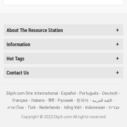
About The Resource Station
Information
Hot Tags
Contact Us
Ekjch.com Site: International -
Español
-
Português
-
Deutsch
-
Français
-
Italiano
-
हिंदी
-
Pусский
-
한국어
-
اللغة العربية
-
ภาษาไทย
-
Türk
-
Nederlands
-
tiếng Việt
-
Indonesian
-
עברית
Copyright © 2022.Ekjch.com All rights reserved