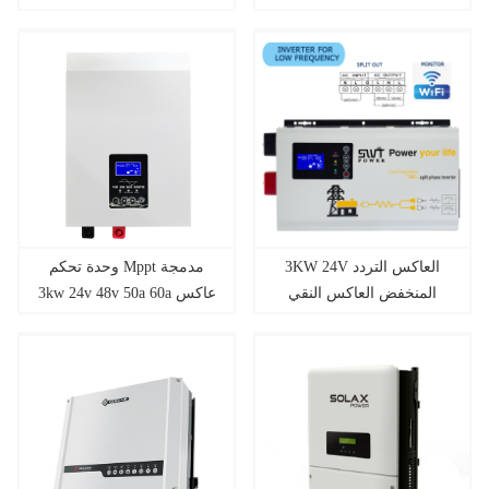
3KW 24V العاكس التردد
وحدة تحكم Mppt مدمجة
المنخفض العاكس النقي
3kw 24v 48v 50a 60a عاكس
موجة جيبية للطاقة الشمسية
هجين انقسام 120 فولت 240
مع شاحن التيار المتردد
فولت للأنظمة الشمسية
خارج الشبكة