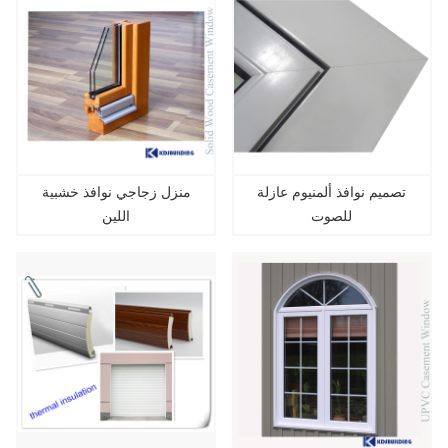
تصميم نوافذ ألمنيوم عازلة
منزل زجاجي نوافذ خشبية
للصوت
اللين