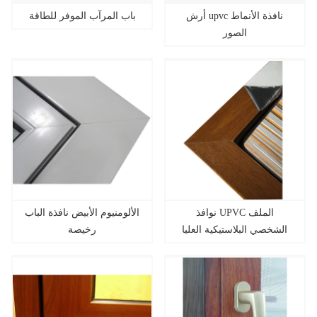
أرش upvc نافذة الأنماط
باب المرآب الموفر للطاقة
الصور
نوافذ UPVC الملف
الألومنيوم الأبيض نافذة الباب
الشخصي البلاستيكية العليا
رخيصة