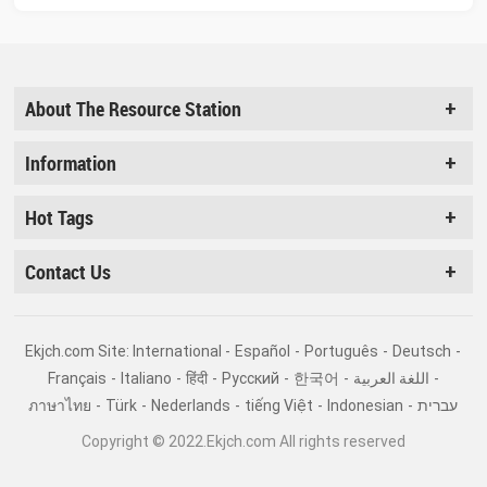
About The Resource Station
Information
Hot Tags
Contact Us
Ekjch.com Site: International -
Español
-
Português
-
Deutsch
-
Français
-
Italiano
-
हिंदी
-
Pусский
-
한국어
-
اللغة العربية
-
ภาษาไทย
-
Türk
-
Nederlands
-
tiếng Việt
-
Indonesian
-
עברית
Copyright © 2022.Ekjch.com All rights reserved