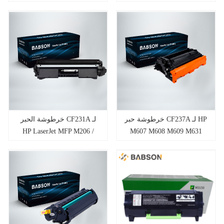
LEXMARK CS310n /
M230
CS310dn
خرطوشة حبر CF237A لـ HP
خرطوشة الحبر CF231A لـ
HP LaserJet MFP M206 /
M607 M608 M609 M631
M230fdwsdn
M632