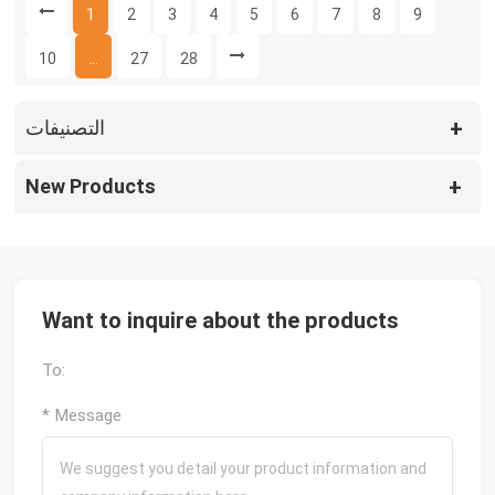
1
2
3
4
5
6
7
8
9
10
...
27
28
التصنيفات
New Products
Want to inquire about the products
To:
* Message