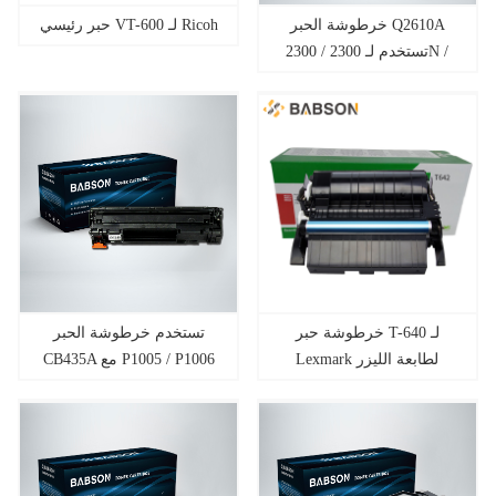
خرطوشة الحبر Q2610A
حبر رئيسي VT-600 لـ Ricoh
تستخدم لـ 2300 / 2300N /
2300DN / 2300D /
2300DTN
خرطوشة حبر T-640 لـ
تستخدم خرطوشة الحبر
Lexmark لطابعة الليزر
CB435A مع P1005 / P1006
LEXMARK T640 / 642/644
و Dell 5210N / 5310N و
IBM 1532/1552/1572