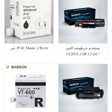
تستخدم خرطوشة الحبر
حبر JP-6C Master لـ Ricoh
CE285A لـ HP 1212nf /
1214nfh / 1217nfw Pro
P1100 / 1102W Pro M1130 /
1132/1210