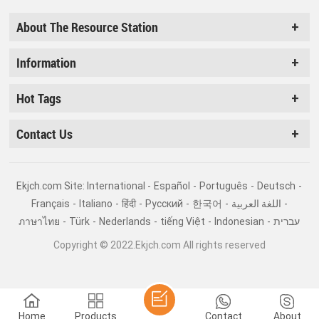
About The Resource Station
Information
Hot Tags
Contact Us
Ekjch.com Site: International -
Español
-
Português
-
Deutsch
-
Français
-
Italiano
-
हिंदी
-
Pусский
-
한국어
-
اللغة العربية
-
ภาษาไทย
-
Türk
-
Nederlands
-
tiếng Việt
-
Indonesian
-
עברית
Copyright © 2022.Ekjch.com All rights reserved
Home
Products
Contact
About