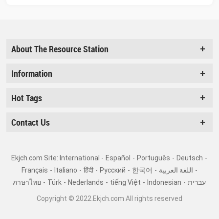
About The Resource Station
Information
Hot Tags
Contact Us
Ekjch.com Site: International -
Español
-
Português
-
Deutsch
-
Français
-
Italiano
-
हिंदी
-
Pусский
-
한국어
-
اللغة العربية
-
ภาษาไทย
-
Türk
-
Nederlands
-
tiếng Việt
-
Indonesian
-
עברית
Copyright © 2022.Ekjch.com All rights reserved