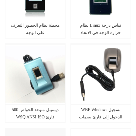
نظام Linux قياس درجة
محطة نظام الحضور التعرف
حرارة الوجه في الاتحاد
على الوجه
الأوروبي للصحة QR Code
Scanning HS-640
WBF Windows تسجيل
500 ديسيبل متوحد الخواص
الدخول إلى قارئ بصمات
WSQ ANSI ISO قارئ
الأصابع البيومترية USB
بصمات الأصابع البيومترية
USB بالسعة للمصادقة