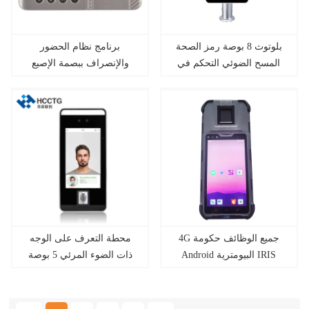
بلوتوث 8 بوصة رمز الصحة
برنامج نظام الحضور
المسح الضوئي التحكم في
والإنصراف ببصمة الإصبع
الوصول إلى المحطة
البيومترية البسيط مجانًا
الطرفية HS-610
4G جميع الوظائف حكومة
محطة التعرف على الوجه
Android البيومترية IRIS
ذات الضوء المرئي 5 بوصة
الوجه أفراد جمع البيانات
مع جهاز كشف النخيل HKS-
60P
PDA