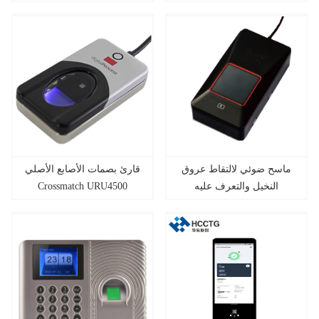
إس بي البيومترية للكمبيوتر
MPOS Terminal مع طابعة
الشخصي
ماسح ضوئي لالتقاط عروق
قارئ بصمات الأصابع الأصلي
النخيل والتعرف عليه
Crossmatch URU4500