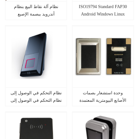
ISO19794 Standard FAP30
نظام آلة نقاط البيع بنظام
Android Windows Linux
أندرويد ببصمة الإصبع
قارئ بصمات الأصابع
البيومترية مع رقاقة
المتعددة
وحدة استشعار بصمات
نظام التحكم في الوصول إلى
الأصابع البيومترية المعتمدة
نظام التحكم في الوصول إلى
من مكتب التحقيقات
وريد النخيل البيومتري
الفيدرالي TCS1