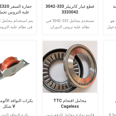
ة
قطع غيار كاتربيلر 333-3042
3333042
8451 1688451
 هو
تستخدم محامل 333-3042 في
دخول
نظام علبة تروس الدوران
في نظام علبة التروس 
ينفخ
الحفارة لمعدات الآلات الثقيلة
لمعدات الآلات الثق
واء
من Caterpillar ： E315D L ،
lar ： 311C ، 315C ،
ل من
E316E L ، E318D L ، E318D2
 318B ، 318C ، 318D
 إلى
L
C ، 319D ، 319D L ،
ا. دش
N ، 320B ، 320C ،
قية
M ، 320C L، 320D،
 يتم
، 320D GC، 320D L،
يفة
N، 320D LRR، 320D
B، 321C، 321D LCR،
، 322B LN، 323D
TTC محامل اقتحام
بكرات النوافذ الألوم
Cageless
شكل V
يتم
قائمة نماذج محامل الدفع بدون
بكرة النوافذ المنز