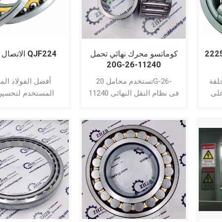
كوماتسو محرك نهائي تحمل
الاتصال الكرات QJF224
20G-26-11240
20G2611240
حلقة
تستخدم محامل 20G-26-
أفضل الفولاذ ال
على
11240 في نظام النقل النهائي
المستخدم لتحسين 
ب
للحفارة KOMATSU ： 20G-
العملية ؛ مخزون كبي
ل
26-11240 PC2 00-8 ، PC
أفضل ؛
1250-8 .