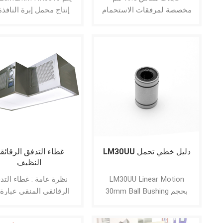
مخصصة لمرفقات الاستحمام
إنتاج محمل إبرة النافذة
وكبائن الاستحمام ومرفقات
محمل إبرة ومغلفة بالنايل
كابينة البخار ، ويمكننا التجميع
ويمكننا أن ننتج مع خدمة OEM.
باستخدام المسمار ، ويمكن
تقديم عينة مجانية قبل الطلب.
LM30UU دليل خطي تحمل
غطاء التدفق الرقائق
النظيف
LM30UU Linear Motion
نظرة عامة : غطاء التد
30mm Ball Bushing بحجم
الرقائقي المنقى عبارة
داخلي 30 مم ، مقاس خارجي
وحدة لتنقية الهواء يمكن
45 مم وطول 64 مم ، ويتم
توفر بيئة نظيفة محليًا 