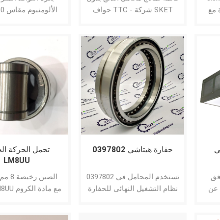
 مع
حواف TTC - شركة SKET
ون ،
تكون مناسبة لأنظمة 
المختلفة ، ويمكننا الإ
لحجمك ومتطلباتك.
ي
حفارة هيتاشي 0397802
تحمل الحركة ال
LM8UU
فق
0397802 تستخدم المحامل في
الصين ر
 عن
نظام التشغيل النهائي للحفارة
 أن
لشركة هيتاشي ： 0397802
الصلب 
يمكن
صف مزدوج الكرات الاتصال
استخدامها ل 8 مم رمح خطي.