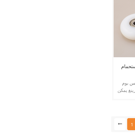
ستحمام
س بوم
ينغ يمكن
اوم للصدأ
و POM المغلفة الخارجية لباب
1