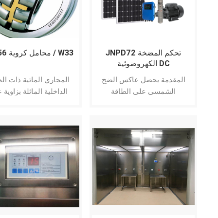
JNPD72 تحكم المضخة
محامل كروية 22256 / W33
الكهروضوئية DC
المقدمة يحصل عاكس الضخ
المجاري المائية ذات ال
الشمسي على الطاقة
الداخلية المائلة بزاوية 
الكهربائية للتيار المستمر من
محور المحمل ؛ مناس
الخلية الكهروضوئية ويحولها
للتطبيقات ذات الأحما
إلى طاقة كهربائية لقيادة
الاهتزازية والصدمية ؛
مضخة الماء. وفقًا لشدة ضوء
الشمس ، يعتمد العاكس
خوارزمية MPPT لضبط تردد
الخرج والاستفادة القصوى من
الطاقة الشمسية. إن عاكس
الضخ الشمسي من السلسلة
عبارة عن محول ضخ شمسي