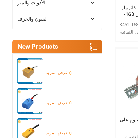
الأدوات والمتر
كاتربيلر E320 حفارة السفر
علبة التروس تحمل 168-
الفنون والحرف
يتم استخدام محامل 168-8451
النهائية
يلة من
New Products
Caterpil
315D L ،
L ، 319
319D L
عرض المزيد
320C F
320D FM
320D L
RR، 321
عرض المزيد
322B
نيوم على
عرض المزيد
لقة من