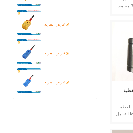
الألومنيوم مقاس 30 مم مع
شكل V ولون برتقالي يمكن أن
الانزلاق
عرض المزيد
نتاج وفقًا
عرض المزيد
عرض المزيد
خطية
خيصة 8 مم الخطية
تحمل LM8UU مع مادة الكروم
GCr15 يمكن