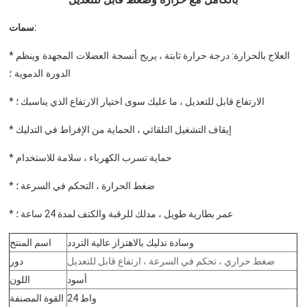
سمات:
* العلاج بالحرارة: درجة حرارة ثابتة ،
يريح أنسجة العضلات المجهدة وينظم
الدورة الدموية ؛
* الارتفاع قابل للتعديل ، ما عليك سوى اختيار الارتفاع الذي يناسبك ؛
* إيقاف التشغيل التلقائي ، الحماية من الإفراط في التدليك
حماية تسرب الكهرباء ، سلامة للاستخدام
*
* ضغط الحرارة ، التحكم في السرعة ؛
* عمر بطارية طويل ،
مدلك للرقبة والكتف لمدة 24 ساعة
؛
وسادة تدليك بالاهتزاز عالية التردد
اسم المنتج
ضغط حراري ، تحكم في السرعة ، ارتفاع قابل للتعديل
دور
أسود
اللون
24 واط
القوة المصنفة