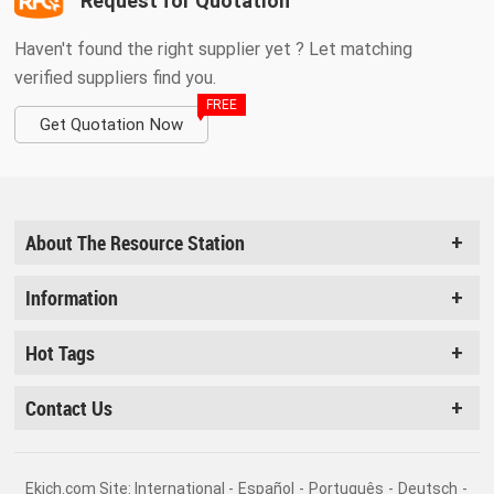
Request for Quotation
Haven't found the right supplier yet ? Let matching
verified suppliers find you.
FREE
Get Quotation Now
About The Resource Station
Information
Hot Tags
Contact Us
Ekjch.com Site: International -
Español
-
Português
-
Deutsch
-